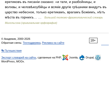
еретиковъ въ писаніи сказано: «и тати, и разбойницы, и
волхвы, и человѣкоубійцы и всякіе другіе грѣшники внидутъ въ
царство небесное, только еретикамъ, врагамъ Божіимъ, нѣтъ
мѣста въ горнихъ… …
Большой толково-фразеологический словарь
Михельсона (оригинальная орфография)
© Академик, 2000-2026
18+
Обратная связь:
Техподдержка
,
Реклама на сайте
👣 Путешествия
Экспорт словарей на сайты
, сделанные на PHP,
Joomla,
Drupal,
WordPress, MODx.