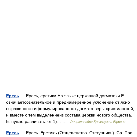
Ересь
— Ересь, еретики На языке церковной догматики Е.
означаетсознательное и преднамеренное уклонение от ясно
выраженного иформулированного догмата веры христианской,
и вместе с тем выделениеиз состава церкви нового общества.
Е. нужно различать: от 1)… …
Энциклопедия Брокгауза и Ефрона
Ересь
— Ересь. Еретикъ (Отщепенство. Отступникъ). Ср. Про