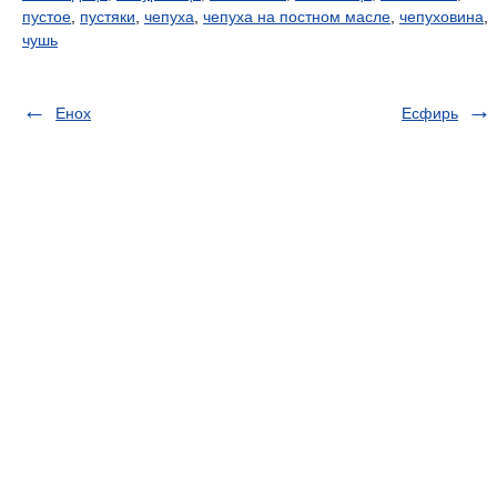
пустое
,
пустяки
,
чепуха
,
чепуха на постном масле
,
чепуховина
,
чушь
Енох
Есфирь