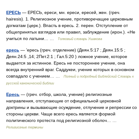
ЕРЕСЬ
— ЕРЕСЬ, ереси, мн. ереси, ересей, жен. (греч.
hairesis). 1. Религиозное учение, противоречащее церковным
догматам (церк.). Впасть в ересь. 2. перен. Отступление от
общепринятых взглядов или правил, заблуждение (ирон.). «Не
учиться по латыни… …
Толковый словарь Ушакова
ересь
— ’ересь (греч. отделение) (Деян.5:17 ; Деян.15:5 ;
Деян.24:5 ,14; 2Пет.2:1 ; Гал.5:20 ) ложное учение, которое
выдается за истинное. Ересь не постороннее учение, она
всегда внутренний враг. Саддукеи, учение которых в основном
совпадало с учением… …
Полный и подробный Библейский Словарь к
русской канонической Библии
Ересь
— (греч. отбор, школа, учение) религиозные
направления, отступающие от официальной церковной
доктрины и вызывающие осуждение, отлучение и репрессии со
стороны церкви. Чаще всего ересь является формой
политического протеста под религиозной оболоч… …
Религиозные термины