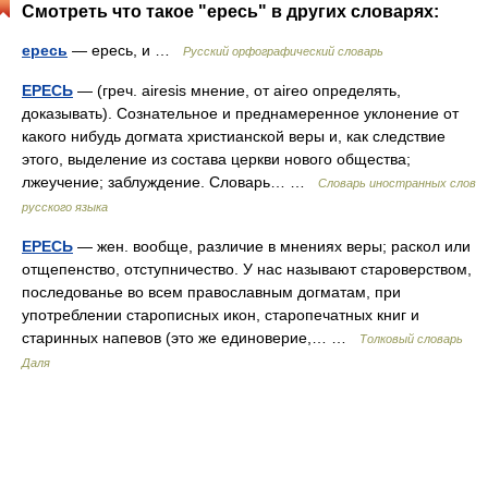
Смотреть что такое "ересь" в других словарях:
ересь
— ересь, и …
Русский орфографический словарь
ЕРЕСЬ
— (греч. airesis мнение, от aireo определять,
доказывать). Сознательное и преднамеренное уклонение от
какого нибудь догмата христианской веры и, как следствие
этого, выделение из состава церкви нового общества;
лжеучение; заблуждение. Словарь… …
Словарь иностранных слов
русского языка
ЕРЕСЬ
— жен. вообще, различие в мнениях веры; раскол или
отщепенство, отступничество. У нас называют староверством,
последованье во всем православным догматам, при
употреблении старописных икон, старопечатных книг и
старинных напевов (это же единоверие,… …
Толковый словарь
Даля