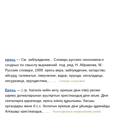
ересь
— См. заблуждение... Словарь русских синонимов и
сходных по смыслу выражений. под. ред. Н. Абрамова, М.:
Русские словари, 1999. ересь вера, заблуждение; катарство,
абсурд, галиматья, лжеучение, вздор, ерунда, нескладица,
несуразица, ерундистика,… …
Словарь синонимов
Ересь
— ( гр. һаігеsіs кейін кету, ерекше діни ілім) ресми
шіркеу догмаларынан ауытқитын христиандық діни ағым. Діни
секталарға қарағанда, ересь өзінің құрылымы, басшы
органдары және б.с.с. болатын ерекше діни ұйымды құрмайды.
Алғашқы христиандық… …
Философиялық терминдердің сөздігі