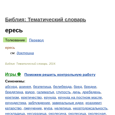
Библия: Тематический словарь
ересь
Толкование
Перевод
ересь
см.
доктрина
Библия: Тематический словарь
.
2014
.
Игры ⚽
Поможем решить контрольную работу
Синонимы
:
абсурд
,
ахинея
,
безлепица
,
белиберда
,
бред
,
бредни
,
бредятина
,
вздор
,
галиматья
,
глупость
,
дичь
,
дребедень
,
еретизм
,
еретичество
,
ерунда
,
ерунда на постном масле
,
ерундистика
,
заблуждение
,
завиральные идеи
,
иоахимит
,
катарство
,
лжеучение
,
мура
,
нелепица
,
неортодоксальность
,
нескладица
,
несуразица
,
околесина
,
околесица
,
околесная
,