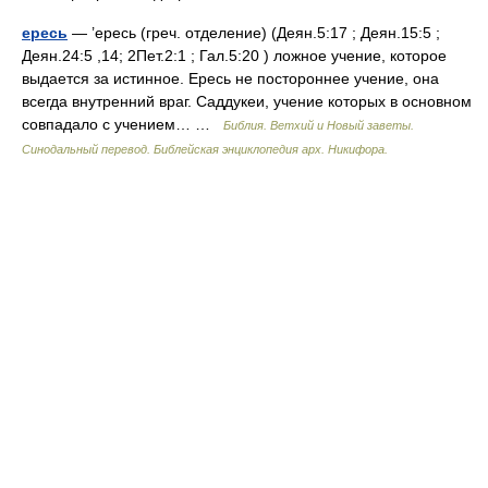
ересь
— ’ересь (греч. отделение) (Деян.5:17 ; Деян.15:5 ;
Деян.24:5 ,14; 2Пет.2:1 ; Гал.5:20 ) ложное учение, которое
выдается за истинное. Ересь не постороннее учение, она
всегда внутренний враг. Саддукеи, учение которых в основном
совпадало с учением… …
Библия. Ветхий и Новый заветы.
Синодальный перевод. Библейская энциклопедия арх. Никифора.